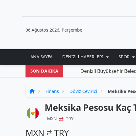
06 Ağustos 2026, Perşembe
ANA SAYFA
DENIZLI HABERLERI
SPOR
Denizli Büyükşehir Belediye
SON DAKİKA
Finans
Döviz Çevirici
Meksika Pes
Meksika Pesosu Kaç 
⇄
MXN
TRY
MXN
TRY