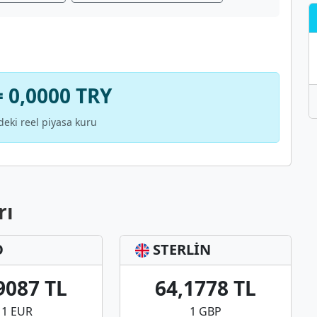
 0,0000 TRY
deki reel piyasa kuru
rı
O
STERLİN
9087 TL
64,1778 TL
1 EUR
1 GBP