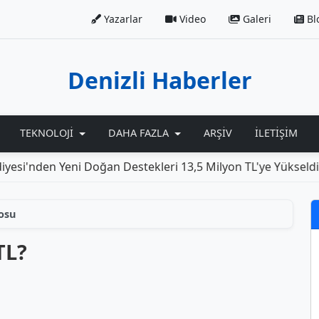
Yazarlar
Video
Galeri
Bl
Denizli Haberler
TEKNOLOJI
DAHA FAZLA
ARŞIV
İLETIŞIM
si'nden Yeni Doğan Destekleri 13,5 Milyon TL'ye Yükseldi
osu
TL?