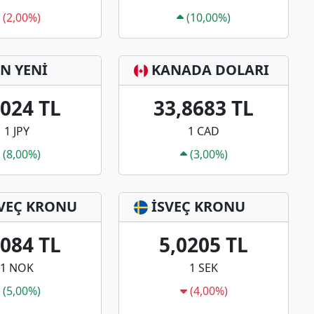
(2,00%)
(10,00%)
N YENİ
KANADA DOLARI
3024 TL
33,8683 TL
1 JPY
1 CAD
(8,00%)
(3,00%)
VEÇ KRONU
İSVEÇ KRONU
0084 TL
5,0205 TL
1 NOK
1 SEK
(5,00%)
(4,00%)