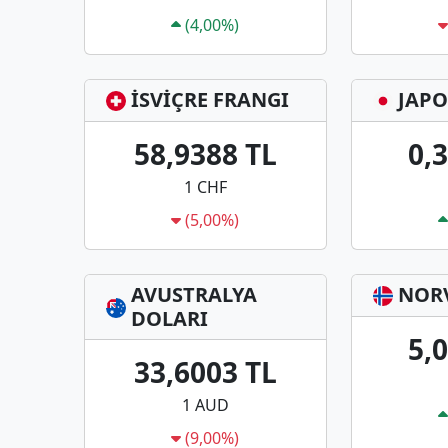
(4,00%)
İSVİÇRE FRANGI
JAPO
58,9388 TL
0,
1 CHF
(5,00%)
AVUSTRALYA
NOR
DOLARI
5,
33,6003 TL
1 AUD
(9,00%)