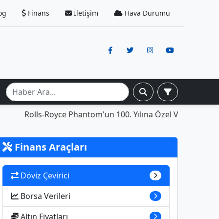
og
Finans
İletişim
Hava Durumu
Rolls-Royce Phantom'un 100. Yılına Özel Versiyonu: İçi
Finans Araçları
Döviz Çevirici
Borsa Verileri
Altın Fiyatları