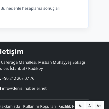
r. Bu nedenle hesaplama sonuçları
İletişim
Caferağa Mahallesi. Misbah Muhayyeş Sokağı
o:65, İstanbul / Kadıköy
+90 212 207 07 76
info@denizlihaberler.net
A-
A
A+
Hakkımızda
Kullanım Koşulları
Gizlilik Politikası