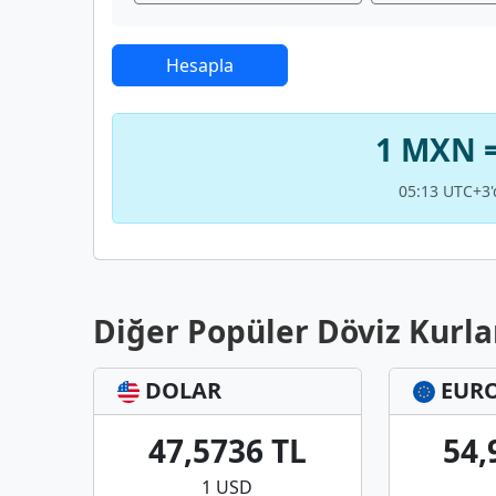
Hesapla
1 MXN =
05:13 UTC+3'
Diğer Popüler Döviz Kurla
DOLAR
EUR
47,5736 TL
54,
1 USD