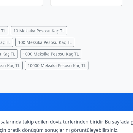
 TL
10 Meksika Pesosu Kaç TL
aç TL
100 Meksika Pesosu Kaç TL
u Kaç TL
1000 Meksika Pesosu Kaç TL
osu Kaç TL
10000 Meksika Pesosu Kaç TL
salarında takip edilen döviz türlerinden biridir. Bu sayfad
ar için pratik dönüşüm sonuçlarını görüntüleyebilirsiniz.