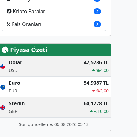
Kripto Paralar
Faiz Oranları
Piyasa Özeti
Dolar
47,5736 TL
USD
%4,00
Euro
54,9087 TL
EUR
%2,00
Sterlin
64,1778 TL
GBP
%10,00
Son güncelleme: 06.08.2026 05:13