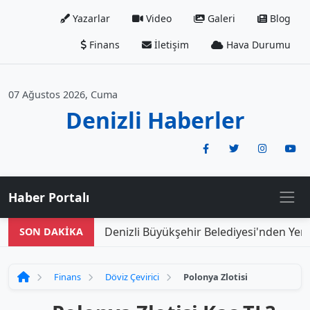
Yazarlar
Video
Galeri
Blog
Finans
İletişim
Hava Durumu
07 Ağustos 2026, Cuma
Denizli Haberler
Haber Portalı
Denizli Büyükşehir Belediyesi'nden Yeni
SON DAKİKA
Finans
Döviz Çevirici
Polonya Zlotisi