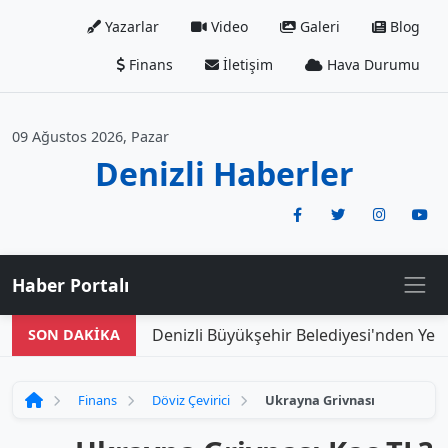
Yazarlar
Video
Galeri
Blog
Finans
İletişim
Hava Durumu
09 Ağustos 2026, Pazar
Denizli Haberler
Haber Portalı
Denizli Büyükşehir Belediyesi'nden Yeni
SON DAKİKA
Finans
Döviz Çevirici
Ukrayna Grivnası