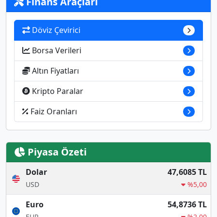
Finans Araçları
Döviz Çevirici
Borsa Verileri
Altın Fiyatları
Kripto Paralar
Faiz Oranları
Piyasa Özeti
Dolar
47,6085 TL
USD
%5,00
Euro
54,8736 TL
EUR
%2,00