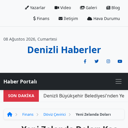
Yazarlar
Video
Galeri
Blog
Finans
İletişim
Hava Durumu
08 Ağustos 2026, Cumartesi
Denizli Haberler
Haber Portalı
Denizli Büyükşehir Belediyesi'nden Yeni
SON DAKİKA
Finans
Döviz Çevirici
Yeni Zelanda Doları