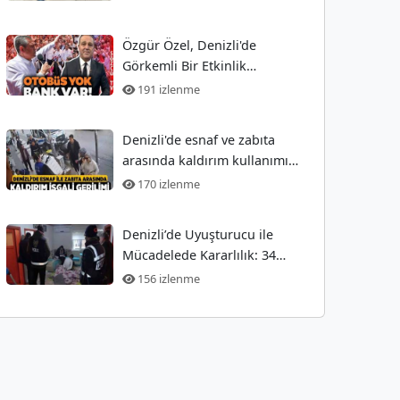
Özgür Özel, Denizli'de
Görkemli Bir Etkinlik
Düzenledi! Ekrem Açıkel Tarihi
191 izlenme
Olayı
Denizli'de esnaf ve zabıta
arasında kaldırım kullanımı
nedeniyle gergin anlar
170 izlenme
Denizli’de Uyuşturucu ile
Mücadelede Kararlılık: 34
Gözaltı
156 izlenme