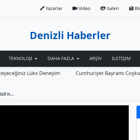
Yazarlar
Video
Galeri
Bl
Denizli Haberler
TEKNOLOJI
DAHA FAZLA
ARŞIV
İLETIŞIM
Çatal ve Bıçaksız Lezzet: Denizli'nin Ünlü Tandır Kebabı (Saray Kebap)