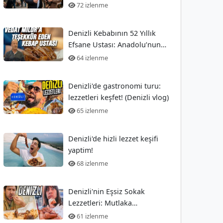
72 izlenme
Denizli Kebabının 52 Yıllık
Efsane Ustası: Anadolu’nun
Saklı Sanatçıları
64 izlenme
Denizli'de gastronomi turu:
lezzetleri keşfet! (Denizli vlog)
65 izlenme
Denizli'de hizli lezzet keşifi
yaptim!
68 izlenme
Denizli'nin Eşsiz Sokak
Lezzetleri: Mutlaka
Denemelisiniz!
61 izlenme