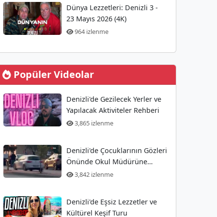
Dünya Lezzetleri: Denizli 3 -
23 Mayıs 2026 (4K)
964 izlenme
Popüler Videolar
Denizli'de Gezilecek Yerler ve
Yapılacak Aktiviteler Rehberi
3,865 izlenme
Denizli'de Çocuklarının Gözleri
Önünde Okul Müdürüne
Yönelik Silahlı Saldırı
3,842 izlenme
Gerçekleşti
Denizli'de Eşsiz Lezzetler ve
Kültürel Keşif Turu