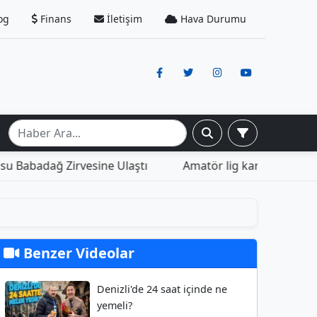
og
Finans
İletişim
Hava Durumu
Denizli Büyük
Benzer Videolar
Denizli'de 24 saat içinde ne
yemeli?