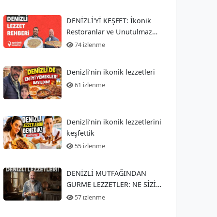
DENİZLİ'Yİ KEŞFET: İkonik
Restoranlar ve Unutulmaz
Lezzetler Rehberi
74 izlenme
Denizli’nin ikonik lezzetleri
61 izlenme
Denizli’nin ikonik lezzetlerini
keşfettik
55 izlenme
DENİZLİ MUTFAĞINDAN
GURME LEZZETLER: NE SİZİ
BEKLİYOR?
57 izlenme