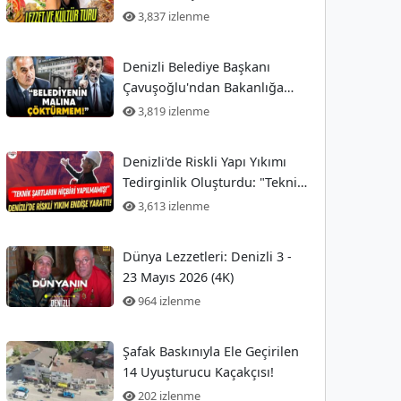
3,837 izlenme
Denizli Belediye Başkanı
Çavuşoğlu'ndan Bakanlığa
Sert Tepki
3,819 izlenme
Denizli'de Riskli Yapı Yıkımı
Tedirginlik Oluşturdu: "Teknik
Şartlar Hiç Yerine Getirilmedi!"
3,613 izlenme
Dünya Lezzetleri: Denizli 3 -
23 Mayıs 2026 (4K)
964 izlenme
Şafak Baskınıyla Ele Geçirilen
14 Uyuşturucu Kaçakçısı!
202 izlenme