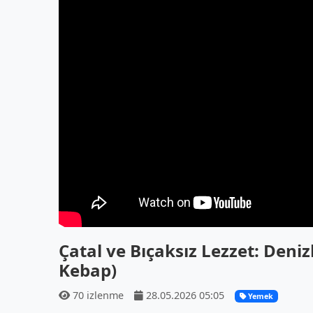
Çatal ve Bıçaksız Lezzet: Deniz
Kebap)
70 izlenme
28.05.2026 05:05
Yemek