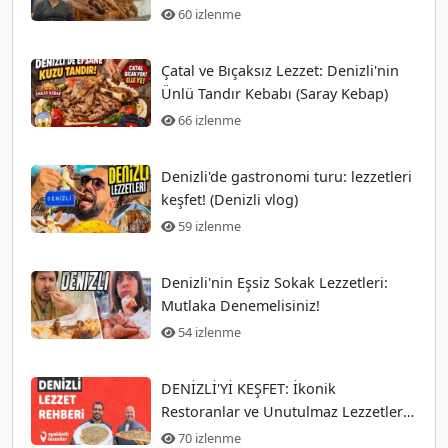
60 izlenme
Çatal ve Bıçaksız Lezzet: Denizli'nin
Ünlü Tandır Kebabı (Saray Kebap)
66 izlenme
Denizli'de gastronomi turu: lezzetleri
keşfet! (Denizli vlog)
59 izlenme
Denizli'nin Eşsiz Sokak Lezzetleri:
Mutlaka Denemelisiniz!
54 izlenme
DENİZLİ'Yİ KEŞFET: İkonik
Restoranlar ve Unutulmaz Lezzetler
Rehberi
70 izlenme