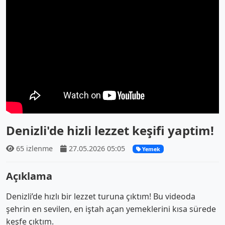
Denizli'de hizli lezzet keşifi yaptim!
65 izlenme
27.05.2026 05:05
Yemek
Açıklama
Denizli’de hızlı bir lezzet turuna çıktım! Bu videoda
şehrin en sevilen, en iştah açan yemeklerini kısa sürede
keşfe çıktım.