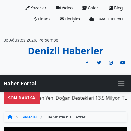
Yazarlar
Video
Galeri
Blog
Finans
İletişim
Hava Durumu
06 Ağustos 2026, Perşembe
Denizli Haberler
Haber Portalı
Den
SON DAKİKA
Videolar
Denizli'de hizli lezzet keşifi yaptim!