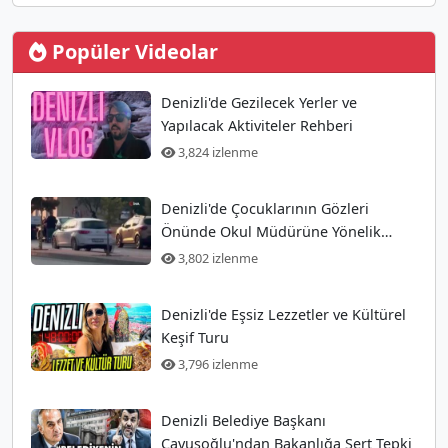
Popüler Videolar
Denizli'de Gezilecek Yerler ve
Yapılacak Aktiviteler Rehberi
3,824 izlenme
Denizli'de Çocuklarının Gözleri
Önünde Okul Müdürüne Yönelik
Silahlı Saldırı Gerçekleşti
3,802 izlenme
Denizli'de Eşsiz Lezzetler ve Kültürel
Keşif Turu
3,796 izlenme
Denizli Belediye Başkanı
Çavuşoğlu'ndan Bakanlığa Sert Tepki