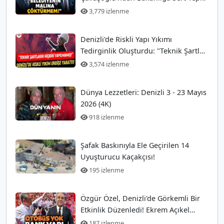
3,779 izlenme
Denizli'de Riskli Yapı Yıkımı
Tedirginlik Oluşturdu: "Teknik Şartlar
Hiç Yerine Getirilmedi!"
3,574 izlenme
Dünya Lezzetleri: Denizli 3 - 23 Mayıs
2026 (4K)
918 izlenme
Şafak Baskınıyla Ele Geçirilen 14
Uyuşturucu Kaçakçısı!
195 izlenme
Özgür Özel, Denizli'de Görkemli Bir
Etkinlik Düzenledi! Ekrem Açıkel
Tarihi Olayı
187 izlenme