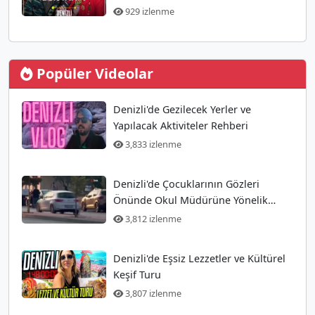
929 izlenme
Popüler Videolar
Denizli'de Gezilecek Yerler ve
Yapılacak Aktiviteler Rehberi
3,833 izlenme
Denizli'de Çocuklarının Gözleri
Önünde Okul Müdürüne Yönelik
Silahlı Saldırı Gerçekleşti
3,812 izlenme
Denizli'de Eşsiz Lezzetler ve Kültürel
Keşif Turu
3,807 izlenme