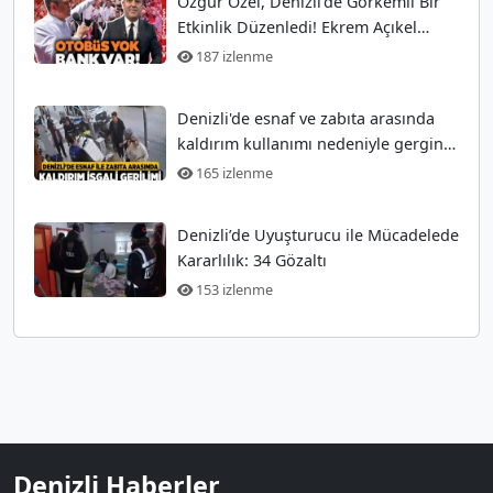
Özgür Özel, Denizli'de Görkemli Bir
Etkinlik Düzenledi! Ekrem Açıkel
Tarihi Olayı
187 izlenme
Denizli'de esnaf ve zabıta arasında
kaldırım kullanımı nedeniyle gergin
anlar
165 izlenme
Denizli’de Uyuşturucu ile Mücadelede
Kararlılık: 34 Gözaltı
153 izlenme
Denizli Haberler