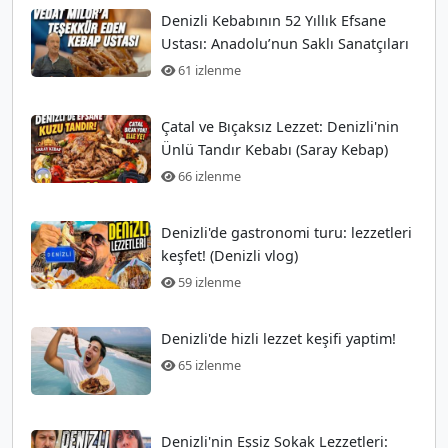
Denizli Kebabının 52 Yıllık Efsane
Ustası: Anadolu’nun Saklı Sanatçıları
61 izlenme
Çatal ve Bıçaksız Lezzet: Denizli'nin
Ünlü Tandır Kebabı (Saray Kebap)
66 izlenme
Denizli'de gastronomi turu: lezzetleri
keşfet! (Denizli vlog)
59 izlenme
Denizli'de hizli lezzet keşifi yaptim!
65 izlenme
Denizli'nin Eşsiz Sokak Lezzetleri: