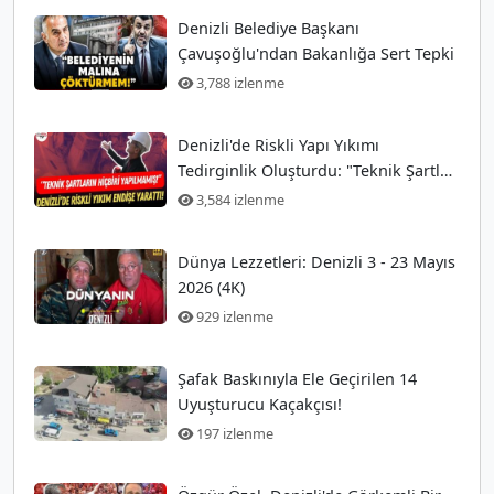
Denizli Belediye Başkanı
Çavuşoğlu'ndan Bakanlığa Sert Tepki
3,788 izlenme
Denizli'de Riskli Yapı Yıkımı
Tedirginlik Oluşturdu: "Teknik Şartlar
Hiç Yerine Getirilmedi!"
3,584 izlenme
Dünya Lezzetleri: Denizli 3 - 23 Mayıs
2026 (4K)
929 izlenme
Şafak Baskınıyla Ele Geçirilen 14
Uyuşturucu Kaçakçısı!
197 izlenme