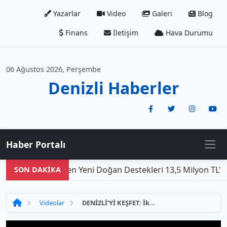
Yazarlar
Video
Galeri
Blog
Finans
İletişim
Hava Durumu
06 Ağustos 2026, Perşembe
Denizli Haberler
Haber Portalı
hir Belediyesi'nden Yeni Doğan Destekleri 13,5 Milyon TL'ye
SON DAKİKA
Videolar
DENİZLİ'Yİ KEŞFET: İkonik Restoranlar ve Unutulmaz Lezzetler Rehberi