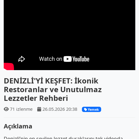
DENİZLİ'Yİ KEŞFET: İkonik
Restoranlar ve Unutulmaz
Lezzetler Rehberi
71 izlenme
26.05.2026 20:38
Yemek
Açıklama
Denizli’nin en sevilen lezzet duraklarını tek videoda