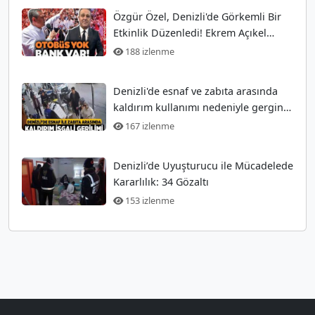
Özgür Özel, Denizli'de Görkemli Bir
Etkinlik Düzenledi! Ekrem Açıkel
Tarihi Olayı
188 izlenme
Denizli'de esnaf ve zabıta arasında
kaldırım kullanımı nedeniyle gergin
anlar
167 izlenme
Denizli’de Uyuşturucu ile Mücadelede
Kararlılık: 34 Gözaltı
153 izlenme