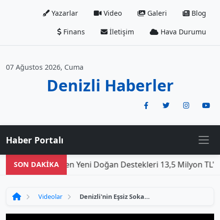
Yazarlar
Video
Galeri
Blog
Finans
İletişim
Hava Durumu
07 Ağustos 2026, Cuma
Denizli Haberler
Haber Portalı
Den
SON DAKİKA
Videolar
Denizli'nin Eşsiz Sokak Lezzetleri: Mutlaka Denemelisiniz!