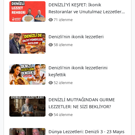
DENİZLİ'Yİ KEŞFET: İkonik
Restoranlar ve Unutulmaz Lezzetler
Rehberi
71 izlenme
Denizli’nin ikonik lezzetleri
58 izlenme
Denizli’nin ikonik lezzetlerini
keşfettik
52 izlenme
DENİZLİ MUTFAĞINDAN GURME
LEZZETLER: NE SİZİ BEKLİYOR?
54 izlenme
Dünya Lezzetleri: Denizli 3 - 23 Mayıs