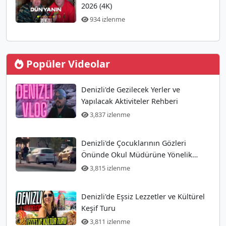
2026 (4K)
934 izlenme
Popüler Videolar
Denizli'de Gezilecek Yerler ve
Yapılacak Aktiviteler Rehberi
3,837 izlenme
Denizli'de Çocuklarının Gözleri
Önünde Okul Müdürüne Yönelik
Silahlı Saldırı Gerçekleşti
3,815 izlenme
Denizli'de Eşsiz Lezzetler ve Kültürel
Keşif Turu
3,811 izlenme