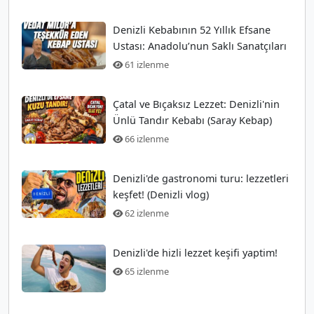
Denizli Kebabının 52 Yıllık Efsane
Ustası: Anadolu’nun Saklı Sanatçıları
61 izlenme
Çatal ve Bıçaksız Lezzet: Denizli'nin
Ünlü Tandır Kebabı (Saray Kebap)
66 izlenme
Denizli'de gastronomi turu: lezzetleri
keşfet! (Denizli vlog)
62 izlenme
Denizli'de hizli lezzet keşifi yaptim!
65 izlenme