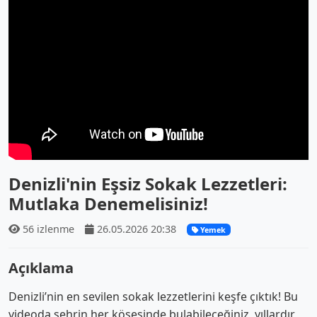
Denizli'nin Eşsiz Sokak Lezzetleri:
Mutlaka Denemelisiniz!
56 izlenme
26.05.2026 20:38
Yemek
Açıklama
Denizli’nin en sevilen sokak lezzetlerini keşfe çıktık! Bu
videoda şehrin her köşesinde bulabileceğiniz, yıllardır