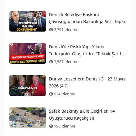
Denizli Belediye Başkanı
Çavuşoğlu'ndan Bakanlığa Sert Tepki
3,791 izlenme
Denizli'de Riskli Yapı Yıkımı
Tedirginlik Oluşturdu: "Teknik Şartlar
Hiç Yerine Getirilmedi!"
3,587 izlenme
Dünya Lezzetleri: Denizli 3 - 23 Mayıs
2026 (4K)
934 izlenme
Şafak Baskınıyla Ele Geçirilen 14
Uyuşturucu Kaçakçısı!
198 izlenme