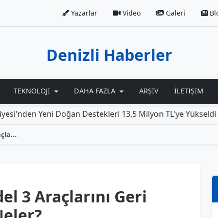
Yazarlar
Video
Galeri
Bl
Denizli Haberler
TEKNOLOJI
DAHA FAZLA
ARŞIV
İLETIŞIM
ni Doğan Destekleri 13,5 Milyon TL'ye Yükseldi
Rolls-
Tesla, Model Y ve Model 3 Araçlarını Geri Çağırıyor: Sebepleri Neler?
el 3 Araçlarını Geri
Neler?