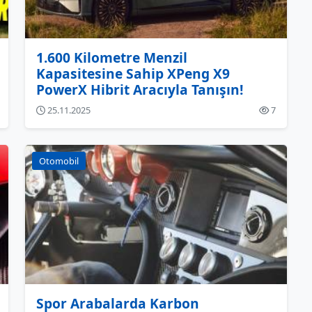
1.600 Kilometre Menzil
Kapasitesine Sahip XPeng X9
PowerX Hibrit Aracıyla Tanışın!
25.11.2025
7
Otomobil
Spor Arabalarda Karbon