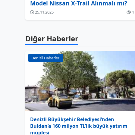
Model Nissan X-Trail Alınmalı mı?
25.11.2025
4
Diğer Haberler
Denizli Haberleri
Denizli Büyükşehir Belediyesi’nden
Buldan’a 160 milyon TL’lik büyük yatırım
müjdesi