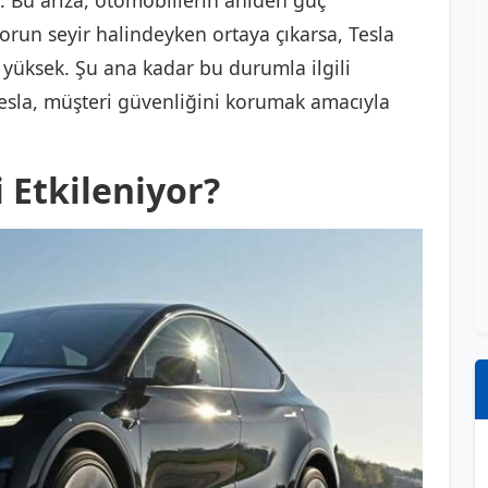
di. Bu arıza, otomobillerin aniden güç
orun seyir halindeyken ortaya çıkarsa, Tesla
 yüksek. Şu ana kadar bu durumla ilgili
esla, müşteri güvenliğini korumak amacıyla
 Etkileniyor?